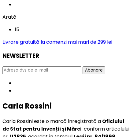
Arată
15
Livrare gratuită la comenzi mai mari de 299 lei
NEWSLETTER
Abonare
Carla Rossini
Carla Rossini este o marcă înregistrată a
Oficiului
de Stat pentru Invenții și Mărci
, conform articolului
nr.
112835
, acordat în temeiul
Legii nr. 84/1998
.