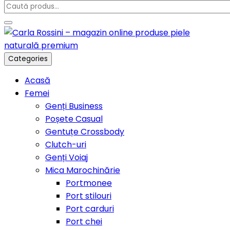
Categories
Acasă
Femei
Genți Business
Poșete Casual
Gentuțe Crossbody
Clutch-uri
Genți Voiaj
Mica Marochinărie
Portmonee
Port stilouri
Port carduri
Port chei