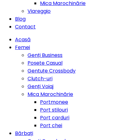
Mica Marochinărie
Viareggio
Blog
Contact
Acasă
Femei
Genți Business
Poșete Casual
Gentuțe Crossbody
Clutch-uri
Genți Voiaj
Mica Marochinărie
Portmonee
Port stilouri
Port carduri
Port chei
Bărbați