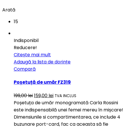
Arată
15
Indisponibil
Reducere!
Citește mai mult
Adaugă la lista de dorințe
Compară
Poșetuță de umăr FZ319
199,00
lei
159,00
lei
TVA INCLUS
Poșetuța de umăr monogramată Carla Rossini
este indispensabilă unei femei mereu în mișcare!
Dimensiunile si compartimentarea, ce include 4
buzunare port-card, fac ca aceasta să fie