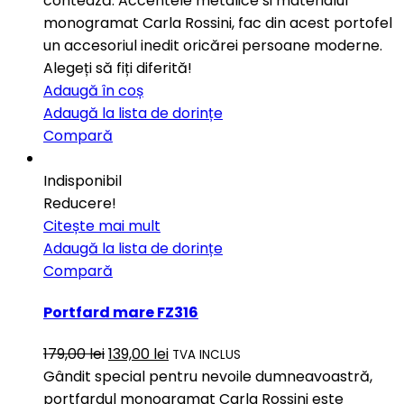
contează. Accentele metalice si materialul
monogramat Carla Rossini, fac din acest portofel
un accesoriul inedit oricărei persoane moderne.
Alegeți să fiți diferită!
Adaugă în coș
Adaugă la lista de dorințe
Compară
Indisponibil
Reducere!
Citește mai mult
Adaugă la lista de dorințe
Compară
Portfard mare FZ316
179,00
lei
139,00
lei
TVA INCLUS
Gândit special pentru nevoile dumneavoastră,
portfardul monogramat Carla Rossini este