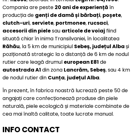
Compania are peste
20 ani de experiență
în
producția de
genți de damă și bărbați
,
poșete
,
clutch-uri
,
serviete
,
portmonee
,
rucsaci
,
accesorii din piele
sau
articole de voiaj
fiind
situată chiar în inima Transilvaniei, în localitatea
Răhău
, la 5 km de municipiul
Sebeș, județul Alba
și
poziționată strategic la o distanță de 6 km de nodul
rutier care leagă drumul
european E81
de
autostrada A1
din zona
Lancrăm, Sebeș
, sau 4 km
de nodul rutier din
Cunța
,
județul Alba
.
În prezent, în fabrica noastră lucrează peste 50 de
angajați care confecționează produse din piele
naturală, piele ecologică și materiale combinate de
cea mai înaltă calitate, toate lucrate manual.
INFO CONTACT