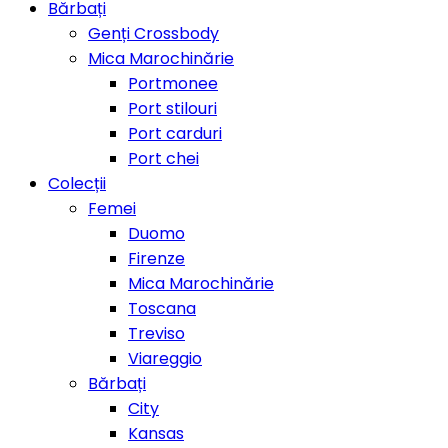
Bărbați
Genți Crossbody
Mica Marochinărie
Portmonee
Port stilouri
Port carduri
Port chei
Colecții
Femei
Duomo
Firenze
Mica Marochinărie
Toscana
Treviso
Viareggio
Bărbați
City
Kansas