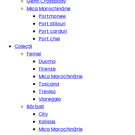
Genți Crossbody
Mica Marochinărie
Portmonee
Port stilouri
Port carduri
Port chei
Colecții
Femei
Duomo
Firenze
Mica Marochinărie
Toscana
Treviso
Viareggio
Bărbați
City
Kansas
Mica Marochinărie