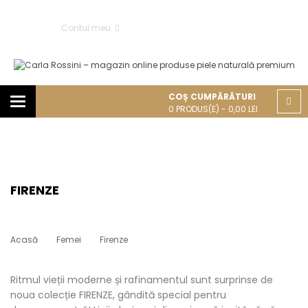
Contul meu
COȘ CUMPĂRĂTURI
Categories
0
PRODUS(E) -
0,00
LEI
FIRENZE
Acasă
Femei
Firenze
Ritmul vieții moderne și rafinamentul sunt surprinse de
noua colecție FIRENZE, gândită special pentru