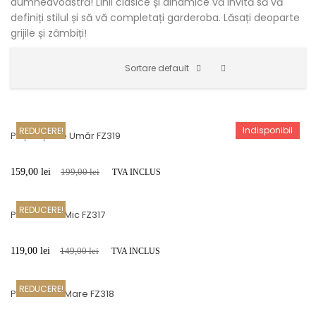
dumneavoastră! Linii clasice și dinamice vă invită să vă
definiți stilul și să vă completați garderoba. Lăsați deoparte
grijile și zâmbiți!
Sortare default
Indisponibil
REDUCERE!
Poșetuță De Umăr FZ319
159,00
lei
199,00
lei
TVA INCLUS
REDUCERE!
Portmoneu Mic FZ317
119,00
lei
149,00
lei
TVA INCLUS
REDUCERE!
Portmoneu Mare FZ318