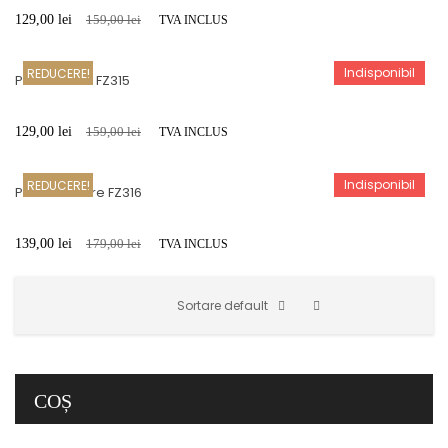
129,00
lei
159,00
lei
TVA INCLUS
Indisponibil
REDUCERE!
Portfard Mic FZ315
129,00
lei
159,00
lei
TVA INCLUS
Indisponibil
REDUCERE!
Portfard Mare FZ316
139,00
lei
179,00
lei
TVA INCLUS
Sortare default
COȘ