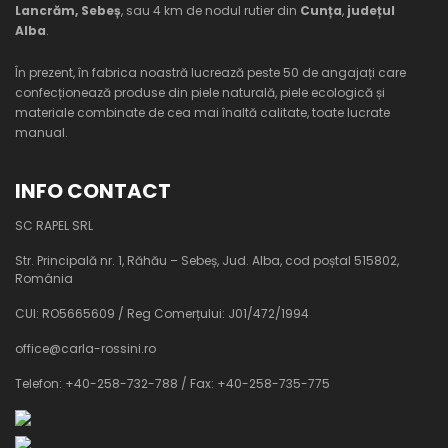
Lancrăm, Sebeș
, sau 4 km de nodul rutier din
Cunța
,
județul
Alba
.
În prezent, în fabrica noastră lucrează peste 50 de angajați care
confecționează produse din piele naturală, piele ecologică și
materiale combinate de cea mai înaltă calitate, toate lucrate
manual.
INFO CONTACT
SC RAPEL SRL
Str. Principală nr. 1, Răhău – Sebeș, Jud. Alba, cod poștal 515802,
România
CUI: RO5665609 / Reg Comerțului: J01/472/1994
office@carla-rossini.ro
Telefon: +40-258-732-788 / Fax: +40-258-735-775