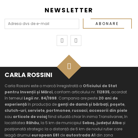
NEWSLETTER
ABONARE
CARLA ROSSINI
Carla Rossini este o marcă înregistrată a
Oficiului de Stat
pentru Invenții și Mărci
, conform articolului nr.
112835
, acordat
în temeiul
Legii nr. 84/1998
. Compania are peste
20 ani de
experiență
în producția de
genți de damă și bărbați
,
poșete
,
clutch-uri
,
serviete
,
portmonee
,
rucsaci
,
accesorii din piele
sau
articole de voiaj
fiind situată chiar în inima Transilvaniei, în
localitatea
Răhău
, la 5 km de municipiul
Sebeș, județul Alba
și
poziționată strategic la o distanță de 6 km de nodul rutier care
leagă drumul
european E81
de
autostrada A1
din zona