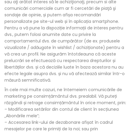
sau aţi arătat interes să le achiziţionaţi, precum si alte
comunicări comerciale cum ar fi cercetări de piaţă şi
sondaje de opinie, și putem afișa recomandări
personalizate pe site-ul web și în aplicația smartphone.
Pentru a vă pune la dispoziție informații de interes pentru
dvs., putem folosi anumite date cu privire la
comportamentul dvs. de cumpărător (de ex. produsele
vizualizate / adăugate în wishlist / achiziționate) pentru a
vă crea un profil. Ne asigurăm întotdeauna că aceste
prelucrări se efectuează cu respectarea drepturilor și
libertăților dvs. și că deciziile luate în baza acestora nu au
efecte legale asupra dvs. și nu vă afectează similar într-o
măsură semnificativă.
În cele mai multe cazuri, ne întemeiem comunicările de
marketing pe consimțământul dvs. prealabil. Vă puteți
răzgândi și retrage consimțământul în orice moment, prin:
– Modificarea setărilor din contul de client în secțiunea
„Abonările mele”;
– Accesarea link-ului de dezabonare afișat în cadrul
mesajelor pe care le primiți de la noi; sau prin