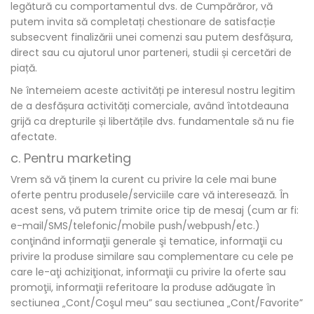
legătură cu comportamentul dvs. de Cumpărăror, vă
putem invita să completați chestionare de satisfacție
subsecvent finalizării unei comenzi sau putem desfășura,
direct sau cu ajutorul unor parteneri, studii și cercetări de
piață.
Ne întemeiem aceste activități pe interesul nostru legitim
de a desfășura activități comerciale, având întotdeauna
grijă ca drepturile și libertățile dvs. fundamentale să nu fie
afectate.
c. Pentru marketing
Vrem să vă ținem la curent cu privire la cele mai bune
oferte pentru produsele/serviciile care vă interesează. În
acest sens, vă putem trimite orice tip de mesaj (cum ar fi:
e-mail/SMS/telefonic/mobile push/webpush/etc.)
conţinând informaţii generale şi tematice, informaţii cu
privire la produse similare sau complementare cu cele pe
care le-aţi achiziţionat, informaţii cu privire la oferte sau
promoţii, informaţii referitoare la produse adăugate în
sectiunea „Cont/Coşul meu” sau sectiunea „Cont/Favorite”