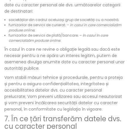
date cu caracter personal ale dvs. următoarelor categorii
de destinatari:
societăților din cadrul aceluiași grup de societăți cu a noastră;
furnizorilor de servicii de curierat; –
în cazul în care comercializăm
produse online
;
furnizorilor de servicii de plată/bancare; –
în cazul în care
comercializăm produse online.
În cazul în care ne revine o obligație legală sau dacă este
necesar pentru a ne apăra un interes legitim, putem de
asemenea divulga anumite date cu caracter personal unor
autorități publice.
Vom stabili măsuri tehnice și procedurale, pentru a proteja
și pentru a asigura confidențialitatea, integritatea și
accesibilitatea datelor dvs. cu caracter personal
prelucrate; Vom preveni utilizarea sau accesul neautorizat
şi vom preveni încălcarea securității datelor cu caracter
personal, în conformitate cu legislaţia în vigoare.
7. În ce țări transferăm datele dvs.
cu caracter personal