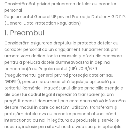
Consimțământ privind prelucrarea datelor cu caracter
personal
Regulamentul General UE privind Protecția Datelor – G.D.P.R.
(General Data Protection Regulation)
1. Preambul
Considerăm asigurarea dreptului la protecția datelor cu
caracter personal ca un angajament fundamental, prin
urmare vom dedica toate resursele și eforturile necesare
pentru a prelucra datele dumneavoastră în deplină
concordanță cu Regulamentul (UE) 2016/679
(“Regulamentul general privind protecția datelor” sau
“GDPR”), precum și cu orice altă legislație aplicabilă pe
teritoriul României. Întrucât unul dintre principiile esențiale
ale acestui cadrul legal îl reprezintă transparența, am
pregătit aceast document prin care dorim să vă informăm
despre modul în care colectăm, utilizăm, transferăm și
protejăm datele dvs cu caracter personal atunci când
interacționați cu noi în legătură cu produsele și serviciile
noastre, inclusiv prin site-ul nostru web sau prin aplicațiile