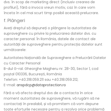
dvs. în scop de marketing direct (inclusiv crearea de
profiluri), fără a invoca vreun motiv, caz în care vom
înceta în cel mai scurt timp posibil această prelucrare.
f. Plângeri
Aveți dreptul să depuneți o plângere la autoritatea de
supraveghere cu privire la prelucrarea datelor dvs. cu
caracter personal. În România, datele de contact ale
autorității de supraveghere pentru protecția datelor sunt
următoarele:
Autoritatea Națională de Supraveghere a Prelucrării Datelor
cu Caracter Personal
B-dul G-ral. Gheorghe Magheru nr. 28-30, Sector 1, cod
poștal 010336, București, România
Telefon: +40.318.059.211 sau +40.318.059.212;
E-mail:
anspdcp@dataprotection.ro
Fără a vă afecta dreptul dvs de a contacta în orice
moment autoritatea de supraveghere, vă rugăm să ne
contactați în prealabil, și vă promitem că vom depune
toate eforturile necesare pentru a rezolva orice problemă