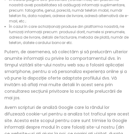
noastră aveți posibilitatea să adăugați informații suplimentare,
precum: fotografie, genul, poreclă, număr telefon mobil, număr
telefon fix, data nașterii, adrese de livrare, adresă alternativă de e-
mail, etc.;
În cazul în care achiziționați produse din platforma noastră, ne
furnizați informații precum: produsul dorit, numele si prenumele,
adresa de livrare, detalii de facturare, metoda de plată, număr de
telefon, datele cardului bancar etc.
Putem, de asemenea, să colectăm și să prelucrăm ulterior
anumite informații cu privire la comportamentul dvs. în
timpul vizitării site-ului nostru web sau a folosirii aplicației
smartphone, pentru a vă personaliza experiența online și a
vă pune la dispoziție oferte adaptate profilului dvs. Vă
invităm să aflați mai multe detalii în acest sens prin
consultarea secțiunii privitoare la scopurile prelucrării de
mai jos.
Avem scripturi de analiză Google care la rândul lor
difuzează cookie-uri pentru a analiza tot traficul spre acest
site. Acesta este scopul pentru care sunt trimise la Google
informații despre modul în care folosiți site-ul nostru (din
ce website-uri ați ajuns la noi, ce pagini ați vizitat, durata