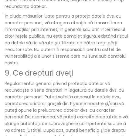
redundanța datelor.
În ciuda măsurilor luate pentru a proteja datele dvs. cu
caracter personal, vă atragem atenţia că transmiterea
informaţiilor prin Internet, în general, sau prin intermediul
altor reţele publice, nu este complet sigură, existând riscul
ca datele să fie văzute şi utilizate de către terţe părţi
neautorizate. Nu putem fi responsabili pentru astfel de
vulnerabilități ale unor sisteme care nu sunt sub controlul
nostru.
9. Ce drepturi aveți
Regulamentul general privind protecția datelor vă
recunoaște o serie drepturi în legătură cu datele dvs. cu
caracter personal. Puteți solicita accesul la datele dvs.,
corectarea oricăror greșeli din fișierele noastre și/sau vă
puteți opune la prelucrarea datelor dvs. cu caracter
personal. De asemenea, vă puteți exercita dreptul de a vă
plânge autorității de supraveghere competente sau de a
vă adresa justiției. După caz, puteți beneficia și de dreptul