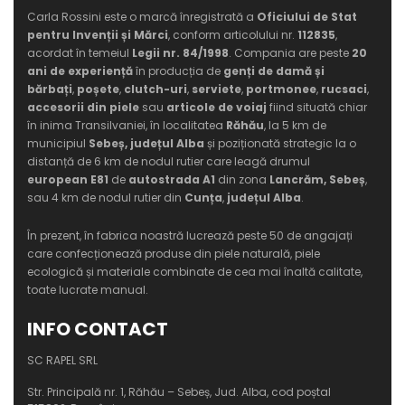
Carla Rossini este o marcă înregistrată a
Oficiului de Stat
pentru Invenții și Mărci
, conform articolului nr.
112835
,
acordat în temeiul
Legii nr. 84/1998
. Compania are peste
20
ani de experiență
în producția de
genți de damă și
bărbați
,
poșete
,
clutch-uri
,
serviete
,
portmonee
,
rucsaci
,
accesorii din piele
sau
articole de voiaj
fiind situată chiar
în inima Transilvaniei, în localitatea
Răhău
, la 5 km de
municipiul
Sebeș, județul Alba
și poziționată strategic la o
distanță de 6 km de nodul rutier care leagă drumul
european E81
de
autostrada A1
din zona
Lancrăm, Sebeș
,
sau 4 km de nodul rutier din
Cunța
,
județul Alba
.
În prezent, în fabrica noastră lucrează peste 50 de angajați
care confecționează produse din piele naturală, piele
ecologică și materiale combinate de cea mai înaltă calitate,
toate lucrate manual.
INFO CONTACT
SC RAPEL SRL
Str. Principală nr. 1, Răhău – Sebeș, Jud. Alba, cod poștal