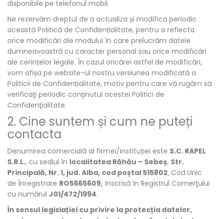
disponibile pe telefonul mobil.
Ne rezervăm dreptul de a actualiza și modifica periodic
această Politică de Confidențialitate, pentru a reflecta
orice modificări ale modului în care prelucrăm datele
dumneavoastră cu caracter personal sau orice modificări
ale cerințelor legale. În cazul oricărei astfel de modificări,
vom afișa pe website-ul nostru versiunea modificată a
Politicii de Confidențialitate, motiv pentru care vă rugăm să
verificaţi periodic conţinutul acestei Politici de
Confidenţialitate.
2. Cine suntem și cum ne puteți
contacta
Denumirea comercială al firmei/instituției este
S.C. RAPEL
S.R.L.
, cu sediul în
localitatea Răhău – Sebeș
,
Str.
Principală, Nr. 1, jud. Alba, cod poștal 515802
, Cod Unic
de Înregistrare
RO5665609
,
înscrisă în Registrul Comerţului
cu numărul
J01/472/1994
.
În sensul legislației cu privire la protecția datelor,