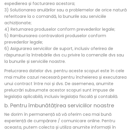
expedierea și facturarea acestora;
3) Solutionarea anulărilor sau a problemelor de orice natură
referitoare la o comandă, la bunurile sau serviciile
achiziționate;
4) Returnarea produselor conform prevederilor legale;
5) Rambursarea contravalorii produselor conform
prevederilor legale;
6) Asigurarea serviciilor de suport, inclusiv oferirea de
răspunsuri la întrebările dvs cu privire la comenzile dvs sau
la bunurile și serviciile noastre.
Prelucrarea datelor dvs. pentru aceste scopuri este în cele
mai multe cazuri necesară pentru încheierea și executarea
unui contract între noi și dvs. De asemenea, anumite
prelucrări subsumate acestor scopuri sunt impuse de
legislația aplicabilă, inclusiv legislația fiscală și contabilă.
b. Pentru îmbunătățirea serviciilor noastre
Ne dorim în permanență să vă oferim cea mai bună
experiență de cumpărare / comunicare online. Pentru
aceasta, putem colecta și utiliza anumite informații în