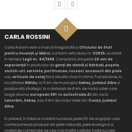
CARLA ROSSINI
Carla Rossini este o marcă înregistrată a
Oficiului de Stat
pentru Invenții și Mărci
, conform articolului nr.
112835
, acordat
în temeiul
Legii nr. 84/1998
. Compania are peste
20 ani de
experiență
în producția de
genți de damă și bărbați
,
poșete
,
clutch-uri
,
serviete
,
portmonee
,
rucsaci
,
accesorii din piele
sau
articole de voiaj
fiind situată chiar în inima Transilvaniei, în
localitatea
Răhău
, la 5 km de municipiul
Sebeș, județul Alba
și
poziționată strategic la o distanță de 6 km de nodul rutier care
leagă drumul
european E81
de
autostrada A1
din zona
Lancrăm, Sebeș
, sau 4 km de nodul rutier din
Cunța
,
județul
Alba
.
În prezent, în fabrica noastră lucrează peste 50 de angajați care
confecționează produse din piele naturală, piele ecologică și
materiale combinate de cea mai înaltă calitate, toate lucrate