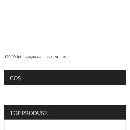
89,00
lei
129,00
lei
TVA INCLUS
Geantă de voiaj TS321
550,00
lei
799,00
lei
TVA INCLUS
Poșetuță de umăr FZ319
159,00
lei
199,00
lei
TVA INCLUS
Portmoneu mare FZ318
129,00
lei
159,00
lei
TVA INCLUS
COȘ
TOP
PRODUSE