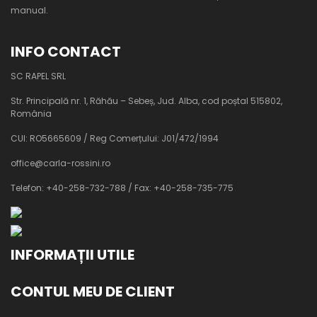
manual.
INFO CONTACT
SC RAPEL SRL
Str. Principală nr. 1, Răhău – Sebeș, Jud. Alba, cod poștal 515802,
România
CUI: RO5665609 / Reg Comerțului: J01/472/1994
office@carla-rossini.ro
Telefon: +40-258-732-788 / Fax: +40-258-735-775
INFORMAȚII UTILE
CONTUL MEU DE CLIENT