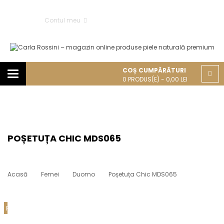
Contul meu
COȘ CUMPĂRĂTURI
Categories
0
PRODUS(E) -
0,00
LEI
POȘETUȚA CHIC MDS065
Acasă
Femei
Duomo
Poșetuța Chic MDS065
REDUCERE!