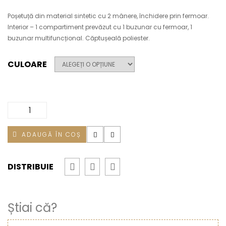
Poșetuță din material sintetic cu 2 mânere, închidere prin fermoar.
Interior – 1 compartiment prevăzut cu 1 buzunar cu fermoar, 1
buzunar multifuncțional. Căptușeală poliester.
CULOARE
Cantitate
Poșetuța
Chic
MDS065
ADAUGĂ ÎN COȘ
DISTRIBUIE
Știai că?