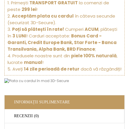
1. Primești
TRANSPORT GRATUIT
la comenzi de
peste
299 lei
!
2.
Acceptăm plata cu cardul
în câteva secunde
(securizat 3D-Secure).
3.
Poți să plătești în rate!
Cumperi
ACUM
, plătești
în
3 LUNI
! Carduri acceptate:
Bonus Card -
Garanti, Credit Europe Bank, Star Forte - Banca
Transilvania, Alpha Bank, BRD Finance
;
4. Produsele noastre sunt din
piele 100% naturală
,
lucrate
manual
!
5. Aveți
14 zile perioadă de retur
dacă vă răzgândiți!
INFORMAȚII SUPLIMENTARE
RECENZII (0)