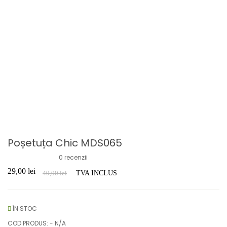
Poșetuța Chic MDS065
0
recenzii
29,00
lei
49,00
lei
TVA INCLUS
ÎN STOC
COD PRODUS: -
N/A