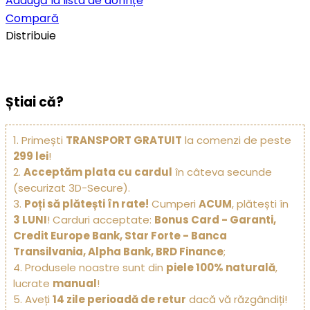
Adaugă la lista de dorințe
Compară
Distribuie
Știai că?
1. Primești
TRANSPORT GRATUIT
la comenzi de peste
299 lei
!
2.
Acceptăm plata cu cardul
în câteva secunde
(securizat 3D-Secure).
3.
Poți să plătești în rate!
Cumperi
ACUM
, plătești în
3 LUNI
! Carduri acceptate:
Bonus Card - Garanti,
Credit Europe Bank, Star Forte - Banca
Transilvania, Alpha Bank, BRD Finance
;
4. Produsele noastre sunt din
piele 100% naturală
,
lucrate
manual
!
5. Aveți
14 zile perioadă de retur
dacă vă răzgândiți!