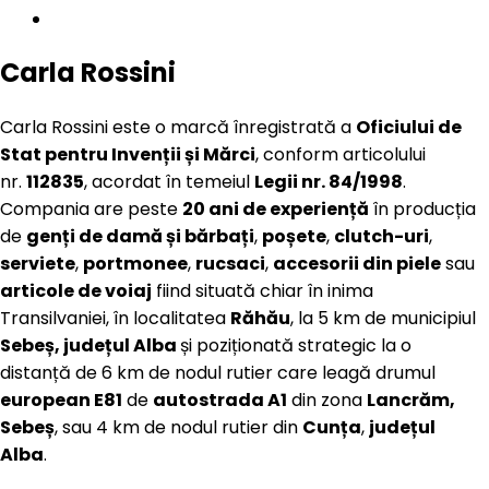
Carla Rossini
Carla Rossini este o marcă înregistrată a
Oficiului de
Stat pentru Invenții și Mărci
, conform articolului
nr.
112835
, acordat în temeiul
Legii nr. 84/1998
.
Compania are peste
20 ani de experiență
în producția
de
genți de damă și bărbați
,
poșete
,
clutch-uri
,
serviete
,
portmonee
,
rucsaci
,
accesorii din piele
sau
articole de voiaj
fiind situată chiar în inima
Transilvaniei, în localitatea
Răhău
, la 5 km de municipiul
Sebeș, județul Alba
și poziționată strategic la o
distanță de 6 km de nodul rutier care leagă drumul
european E81
de
autostrada A1
din zona
Lancrăm,
Sebeș
, sau 4 km de nodul rutier din
Cunța
,
județul
Alba
.