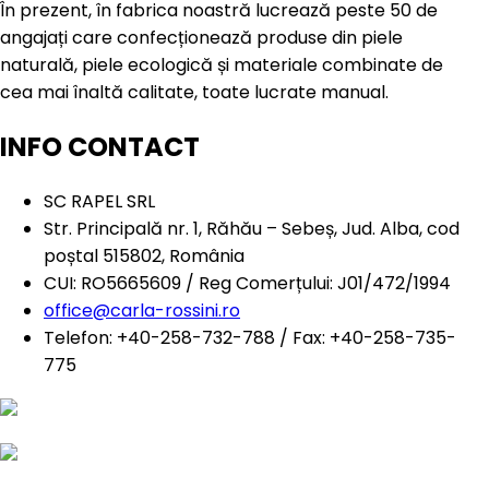
În prezent, în fabrica noastră lucrează peste 50 de
angajați care confecționează produse din piele
naturală, piele ecologică și materiale combinate de
cea mai înaltă calitate, toate lucrate manual.
INFO CONTACT
SC RAPEL SRL
Str. Principală nr. 1, Răhău – Sebeș, Jud. Alba, cod
poștal 515802, România
CUI: RO5665609 / Reg Comerțului: J01/472/1994
office@carla-rossini.ro
Telefon: +40-258-732-788 / Fax: +40-258-735-
775