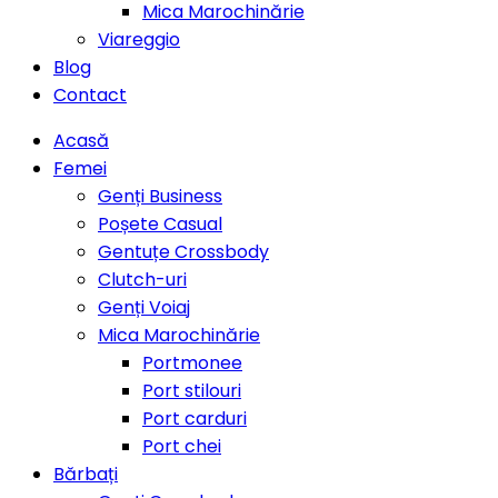
Mica Marochinărie
Viareggio
Blog
Contact
Acasă
Femei
Genți Business
Poșete Casual
Gentuțe Crossbody
Clutch-uri
Genți Voiaj
Mica Marochinărie
Portmonee
Port stilouri
Port carduri
Port chei
Bărbați