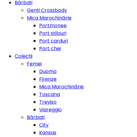
Bărbați
Genți Crossbody
Mica Marochinărie
Portmonee
Port stilouri
Port carduri
Port chei
Colecții
Femei
Duomo
Firenze
Mica Marochinărie
Toscana
Treviso
Viareggio
Bărbați
City
Kansas