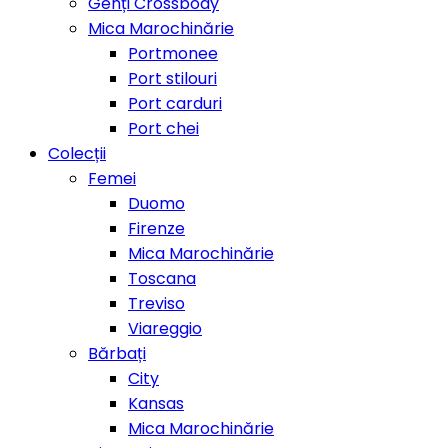
Genți Crossbody
Mica Marochinărie
Portmonee
Port stilouri
Port carduri
Port chei
Colecții
Femei
Duomo
Firenze
Mica Marochinărie
Toscana
Treviso
Viareggio
Bărbați
City
Kansas
Mica Marochinărie