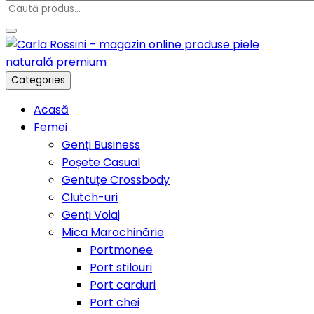
Categories
Acasă
Femei
Genți Business
Poșete Casual
Gentuțe Crossbody
Clutch-uri
Genți Voiaj
Mica Marochinărie
Portmonee
Port stilouri
Port carduri
Port chei