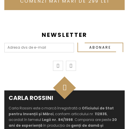
COMENZI MAI MARI DE 299 LEI
NEWSLETTER
ABONARE
CARLA ROSSINI
Carla Rossini este o marcă înregistrată a
Oficiului de Stat
pentru Invenții și Mărci
, conform articolului nr.
112835
,
acordat în temeiul
Legii nr. 84/1998
. Compania are peste
20
ani de experiență
în producția de
genți de damă și