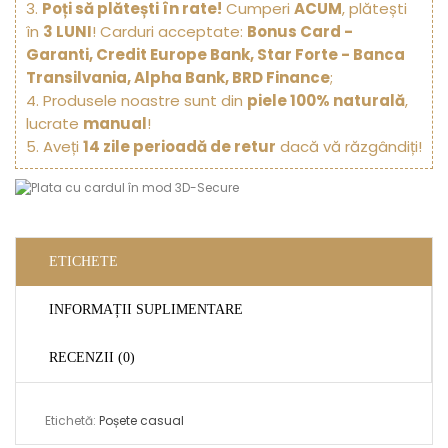
3.
Poți să plătești în rate!
Cumperi
ACUM
, plătești
în
3 LUNI
! Carduri acceptate:
Bonus Card -
Garanti, Credit Europe Bank, Star Forte - Banca
Transilvania, Alpha Bank, BRD Finance
;
4. Produsele noastre sunt din
piele 100% naturală
,
lucrate
manual
!
5. Aveți
14 zile perioadă de retur
dacă vă răzgândiți!
ETICHETE
INFORMAȚII SUPLIMENTARE
RECENZII (0)
Etichetă:
Poșete casual