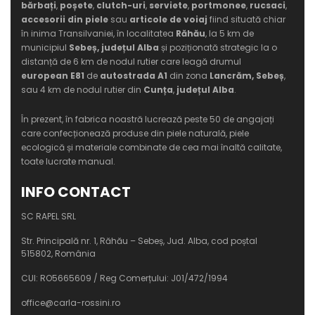
bărbați
,
poșete
,
clutch-uri
,
serviete
,
portmonee
,
rucsaci
,
accesorii din piele
sau
articole de voiaj
fiind situată chiar
în inima Transilvaniei, în localitatea
Răhău
, la 5 km de
municipiul
Sebeș, județul Alba
și poziționată strategic la o
distanță de 6 km de nodul rutier care leagă drumul
european E81
de
autostrada A1
din zona
Lancrăm, Sebeș
,
sau 4 km de nodul rutier din
Cunța
,
județul Alba
.
În prezent, în fabrica noastră lucrează peste 50 de angajați
care confecționează produse din piele naturală, piele
ecologică și materiale combinate de cea mai înaltă calitate,
toate lucrate manual.
INFO CONTACT
SC RAPEL SRL
Str. Principală nr. 1, Răhău – Sebeș, Jud. Alba, cod poștal
515802, România
CUI: RO5665609 / Reg Comerțului: J01/472/1994
office@carla-rossini.ro