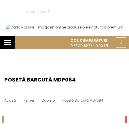
Contul meu
COȘ CUMPĂRĂTURI
Categories
0
PRODUS(E) -
0,00
LEI
POȘETĂ BARCUȚĂ MDP084
Acasă
Femei
Duomo
Poșetă Barcuță MDP084
Indisponibil
REDUCERE!