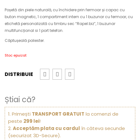
Poșetă din piele naturală, cu închidere prin fermoar și capac cu
buton magnetic, 1 compartiment intern cu 1 buzunar cu fermoar, cu
etichetă personalizată cu timbru sec “Rapel.biz”, 1 buzunar
multifuncțional si 1 port telefon.
Căptușeală poliester.
Stoc epuizat
DISTRIBUIE
Știai că?
1. Primești
TRANSPORT GRATUIT
la comenzi de
peste
299 lei
!
2.
Acceptăm plata cu cardul
în câteva secunde
(securizat 3D-Secure).