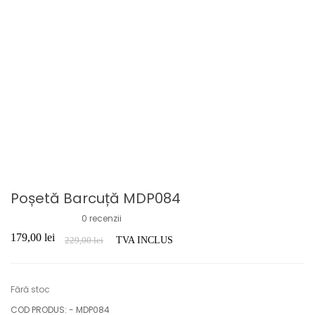
Poșetă Barcuță MDP084
0
recenzii
179,00
lei
229,00
lei
TVA INCLUS
Fără stoc
COD PRODUS: -
MDP084