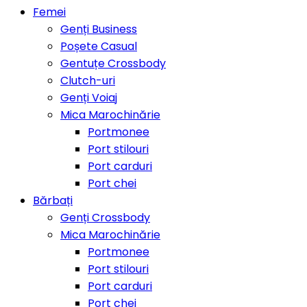
Femei
Genți Business
Poșete Casual
Gentuțe Crossbody
Clutch-uri
Genți Voiaj
Mica Marochinărie
Portmonee
Port stilouri
Port carduri
Port chei
Bărbați
Genți Crossbody
Mica Marochinărie
Portmonee
Port stilouri
Port carduri
Port chei