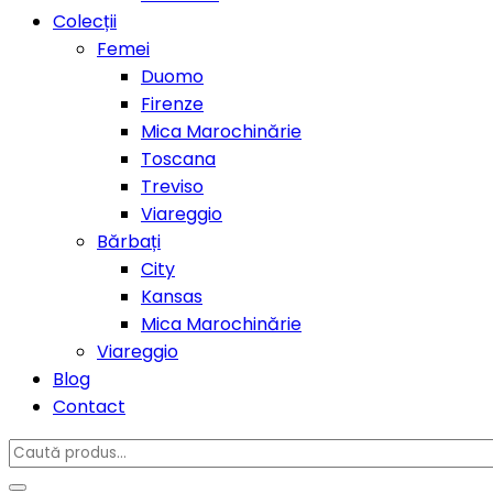
Colecții
Femei
Duomo
Firenze
Mica Marochinărie
Toscana
Treviso
Viareggio
Bărbați
City
Kansas
Mica Marochinărie
Viareggio
Blog
Contact