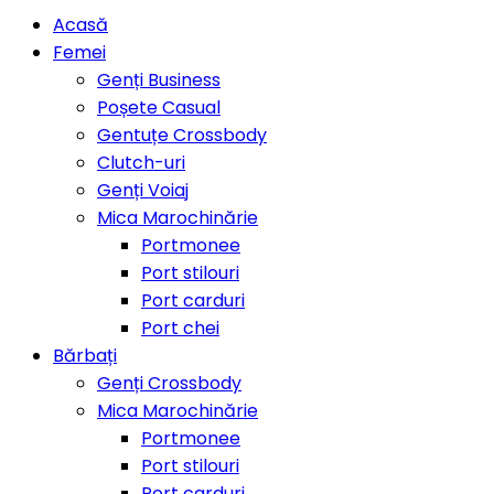
Acasă
Femei
Genți Business
Poșete Casual
Gentuțe Crossbody
Clutch-uri
Genți Voiaj
Mica Marochinărie
Portmonee
Port stilouri
Port carduri
Port chei
Bărbați
Genți Crossbody
Mica Marochinărie
Portmonee
Port stilouri
Port carduri