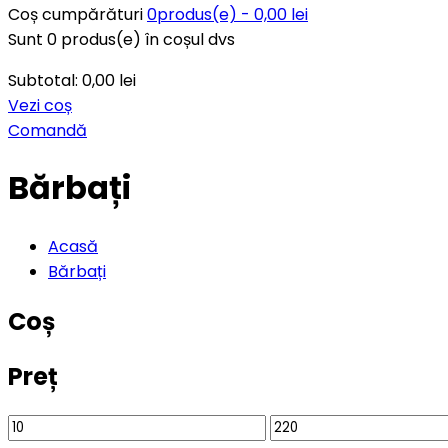
Coș cumpărături
0
produs(e) -
0,00
lei
Sunt
0
produs(e) în coșul dvs
Subtotal:
0,00
lei
Vezi coș
Comandă
Bărbați
Acasă
Bărbați
Coș
Preț