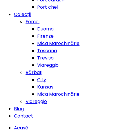
Port chei
Colecții
Femei
Duomo
Firenze
Mica Marochinărie
Toscana
Treviso
Viareggio
Bărbați
City
Kansas
Mica Marochinărie
Viareggio
Blog
Contact
Acasă