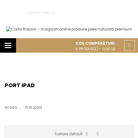
Contul meu
COȘ CUMPĂRĂTURI
Categories
0
PRODUS(E) -
0,00
LEI
PORT IPAD
Acasă
Port Ipad
Sortare default