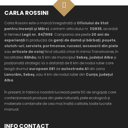
CARLA ROSSINI
Carla Rossini este o marcă înregistrată a
Oficiului de Stat
pentru Invenții și Mărci
, conform articolului nr.
112835
, acordat
în temeiul
Legii nr. 84/1998
. Compania are peste
20 ani de
experiență
în producția de
genți de damă și bărbați
,
poșete
,
clutch-uri
,
serviete
,
portmonee
,
rucsaci
,
accesorii din piele
sau
articole de voiaj
fiind situată chiar în inima Transilvaniei, în
localitatea
Răhău
, la 5 km de municipiul
Sebeș, județul Alba
și
poziționată strategic la o distanță de 6 km de nodul rutier care
leagă drumul
european E81
de
autostrada A1
din zona
Lancrăm, Sebeș
, sau 4 km de nodul rutier din
Cunța
,
județul
Alba
.
În prezent, în fabrica noastră lucrează peste 50 de angajați care
confecționează produse din piele naturală, piele ecologică și
materiale combinate de cea mai înaltă calitate, toate lucrate
manual.
INFO CONTACT