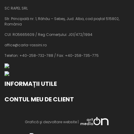
SC RAPEL SRL
Str. Principală nr. 1, Răhău – Sebeș, Jud. Alba, cod poștal 515802,
România
CUI: RO5665609 / Reg Comerțului: J01/472/1994
office@carla-rossini.ro
Telefon: +40-258-732-788 / Fax: +40-258-735-775
INFORMAȚII UTILE
CONTUL MEU DE CLIENT
Grafică şi dezvoltare website |