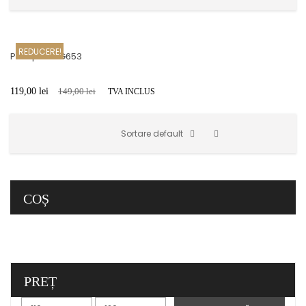
REDUCERE!
Port Ipad VG653
119,00
lei
149,00
lei
TVA INCLUS
Sortare default
COȘ
PREȚ